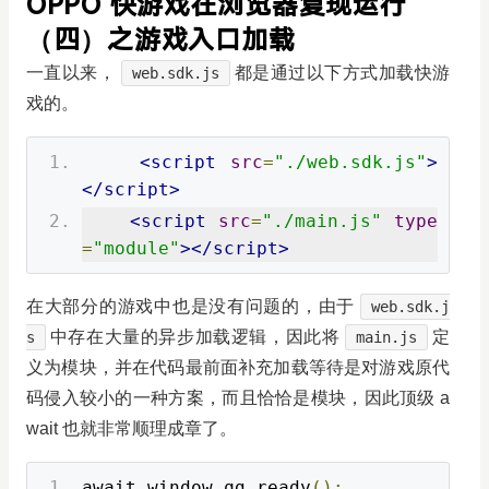
OPPO 快游戏在浏览器复现运行
（四）之游戏入口加载
一直以来，
都是通过以下方式加载快游
web.sdk.js
戏的。
<script
src
=
"./web.sdk.js"
>
</script>
<script
src
=
"./main.js"
type
=
"module"
></script>
在大部分的游戏中也是没有问题的，由于
web.sdk.j
中存在大量的异步加载逻辑，因此将
定
s
main.js
义为模块，并在代码最前面补充加载等待是对游戏原代
码侵入较小的一种方案，而且恰恰是模块，因此顶级 a
wait 也就非常顺理成章了。
await window
.
qg
.
ready
();