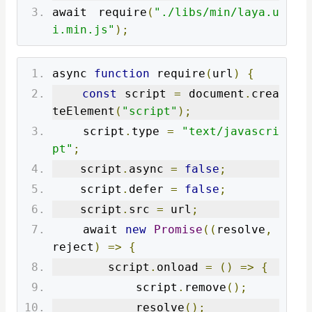
await require
(
"./libs/min/laya.u
i.min.js"
);
async 
function
 require
(
url
)
{
const
 script 
=
 document
.
crea
teElement
(
"script"
);
    script
.
type 
=
"text/javascri
pt"
;
    script
.
async 
=
false
;
    script
.
defer 
=
false
;
    script
.
src 
=
 url
;
    await 
new
Promise
((
resolve
,
reject
)
=>
{
        script
.
onload 
=
()
=>
{
            script
.
remove
();
            resolve
();