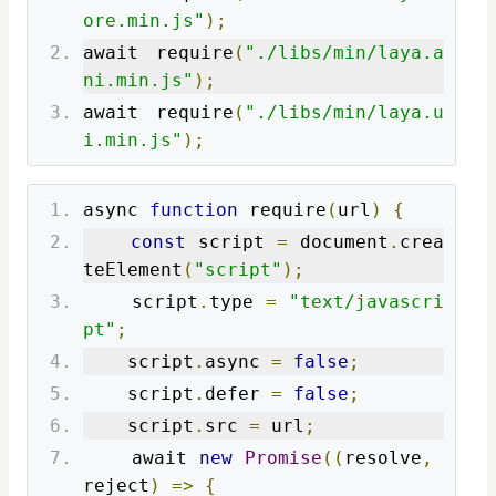
ore.min.js"
);
await require
(
"./libs/min/laya.a
ni.min.js"
);
await require
(
"./libs/min/laya.u
i.min.js"
);
async 
function
 require
(
url
)
{
const
 script 
=
 document
.
crea
teElement
(
"script"
);
    script
.
type 
=
"text/javascri
pt"
;
    script
.
async 
=
false
;
    script
.
defer 
=
false
;
    script
.
src 
=
 url
;
    await 
new
Promise
((
resolve
,
reject
)
=>
{