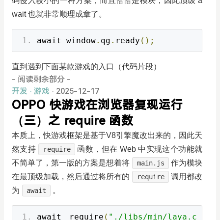
码侵入较小的一种方案，而且恰恰是模块，因此顶级 a
wait 也就非常顺理成章了。
await window
.
qg
.
ready
();
直到遇到下面某款游戏的入口（代码片段）
- 阅读剩余部分 -
开发
·
游戏
· 2025-12-17
OPPO 快游戏在浏览器复现运行
（三）之 require 函数
本质上，快游戏框架是基于V8引擎魔改出来的，因此天
然支持
函数，但在 Web 中实现这个功能就
require
不简单了，第一版的方案是想着将
作为模块
main.js
在最顶级加载，然后通过将所有的
调用都改
require
为
。
await
await require
(
"./libs/min/laya.c