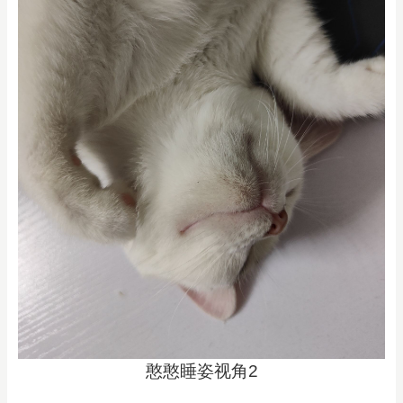
憨憨睡姿视角2