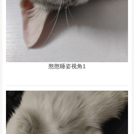
憨憨睡姿视角1