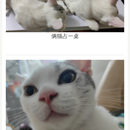
俩猫占一桌