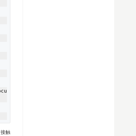
ocu
着接触