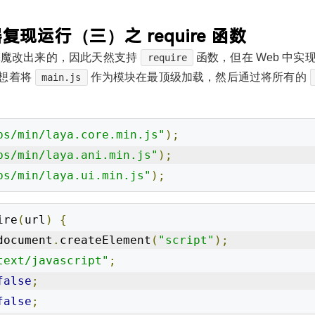
复现运行（三）之 require 函数
擎魔改出来的，因此天然支持
函数，但在 Web 中实
require
想着将
作为模块在最顶级加载，然后通过将所有的
main.js
bs/min/laya.core.min.js"
);
bs/min/laya.ani.min.js"
);
bs/min/laya.ui.min.js"
);
ire
(
url
)
{
document
.
createElement
(
"script"
);
text/javascript"
;
false
;
false
;