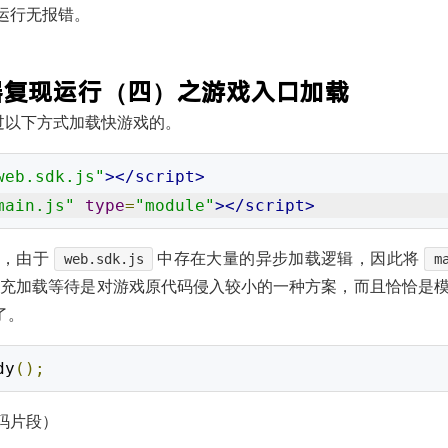
运行无报错。
览器复现运行（四）之游戏入口加载
过以下方式加载快游戏的。
web.sdk.js"
></script>
main.js"
type
=
"module"
></script>
，由于
中存在大量的异步加载逻辑，因此将
web.sdk.js
m
补充加载等待是对游戏原代码侵入较小的一种方案，而且恰恰是
了。
dy
();
码片段）