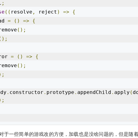
l
;
se
((
resolve
,
 reject
)
=>
{
ad 
=
()
=>
{
remove
();
();
ror 
=
()
=>
{
remove
();
);
ody
.
constructor
.
prototype
.
appendChild
.
apply
(
d
);
对于一些简单的游戏改的方便，加载也是没啥问题的，但是随