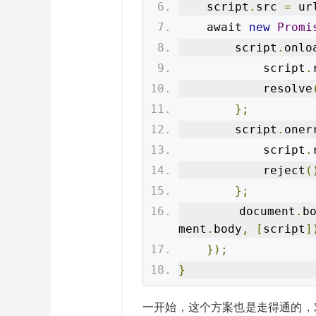
    script
.
src 
=
 ur
    await 
new
Promi
        script
.
onlo
            script
.
            resolve
};
        script
.
oner
            script
.
            reject
(
};
        document
.
b
ment
.
body
,
[
script
]
});
}
一开始，这个方案也是走得通的，