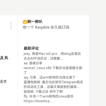
瞅一瞅叭
收一个 Reqable 永久版订阅
最新评论
joey: 我是Mac m3 pro，用dmg安装后
制及风
点击APP没反应，还需要...
aa: 感谢分享
navicat: Linux x86 下载后也是需要注册
了
qq: 兄弟，这arm架构的也得注册了
请求
蓝播电影网: 最近也在研究Telegram相关
的自动化工具，这篇文章提到的漏洞...
）
呃呃呃: 下载之后 用不了啊
fly: 补充一个arm架构的Linux版本
https://downloa...