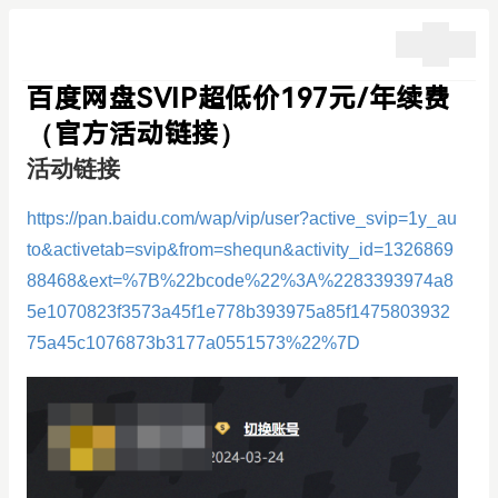
百度网盘SVIP超低价197元/年续费
（官方活动链接）
活动链接
https://pan.baidu.com/wap/vip/user?active_svip=1y_au
to&activetab=svip&from=shequn&activity_id=1326869
88468&ext=%7B%22bcode%22%3A%2283393974a8
5e1070823f3573a45f1e778b393975a85f1475803932
75a45c1076873b3177a0551573%22%7D