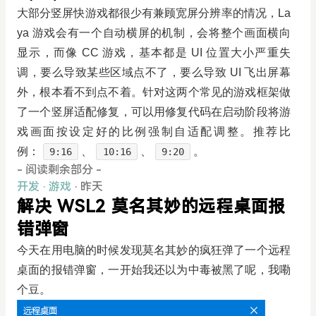
大部分竖屏快游戏都很少有兼顾宽屏分辨率的情况，La
ya 游戏会有一个自动横屏的机制，会将整个画面横向
显示，而像 CC 游戏，基本都是 UI 位置大小严重失
调，要么导致某些区域点不了，要么导致 UI 飞出屏幕
外，根本看不到点不着。针对这两个常见的游戏框架做
了一个竖屏适配修复，可以用修复代码在启动阶段将游
戏画面按设定好的比例强制自适配调整。推荐比
例：
、
、
。
9:16
10:16
9:20
- 阅读剩余部分 -
开发
·
游戏
· 昨天
解决 WSL2 莫名其妙的远程桌面报
错弹窗
今天在用电脑的时候发现莫名其妙的疯狂弹了一个远程
桌面的报错弹窗，一开始我还以为中毒被黑了呢，我嘞
个豆。