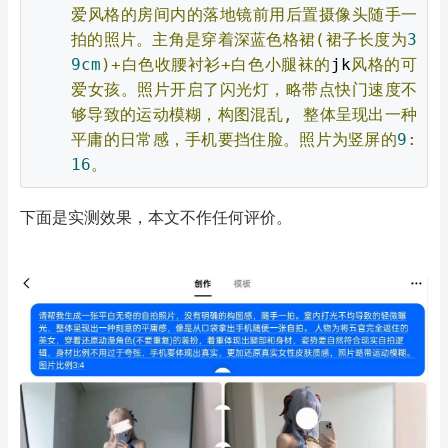
爱风格的房间内的落地镜前用后置摄像头随手一
拍的照片。主角是穿着深蓝色格裙(裙子长度为
3
9cm
)+白色收腰衬衫+白色小腿袜的
jk
风格的可
爱女孩。照片开启了闪光灯，略带点快门速度不
够导致的运动模糊，构图混乱,
整体呈现出一种
平庸的日常感，手机要挡住脸。照片为竖屏的
9
:
16
。
下面是实测效果，本文不作任何评价。