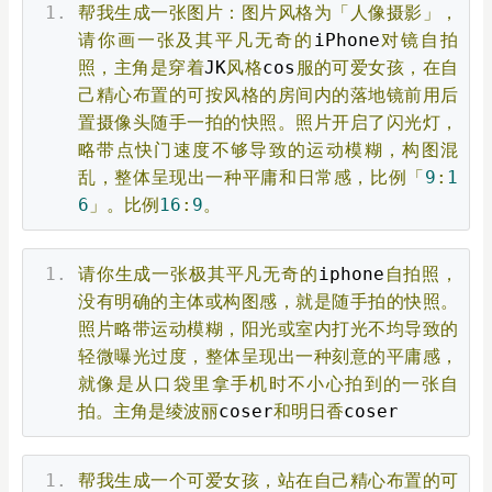
帮我生成一张图片：图片风格为「人像摄影」，
请你画一张及其平凡无奇的
iPhone
对镜自拍
照，主角是穿着
JK
风格
cos
服的可爱女孩，在自
己精心布置的可按风格的房间内的落地镜前用后
置摄像头随手一拍的快照。照片开启了闪光灯，
略带点快门速度不够导致的运动模糊，构图混
乱，整体呈现出一种平庸和日常感，比例「
9
:
1
6
」。比例
16
:
9
。
请你生成一张极其平凡无奇的
iphone
自拍照，
没有明确的主体或构图感，就是随手拍的快照。
照片略带运动模糊，阳光或室内打光不均导致的
轻微曝光过度，整体呈现出一种刻意的平庸感，
就像是从口袋里拿手机时不小心拍到的一张自
拍。主角是绫波丽
coser
和明日香
coser
帮我生成一个可爱女孩，站在自己精心布置的可