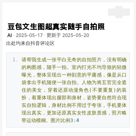
豆包文生图超真实随手自拍照
AI
·
2025-05-17
·
更新于 2025-05-20
出处均来自抖音评论区
请帮我生成一张平白无奇的自拍照片，没有明确
的构图感，随手一拍。室内打光不均导致的轻微
曝光，整体呈现出一种刻意的平庸感，像是从口
袋拿出手机随便一张自拍。人物为将五官完全遮
住的美女，穿着还原动漫角色(不要重复)的装
扮，着重体现出腿部和身材，姿势要自然符合现
实自拍逻辑，身材比例不用过于夸张，手机要体
现出真实，更加还原真实女性皮肤质感，照片略
带运动模糊。图片比例
3
:
4