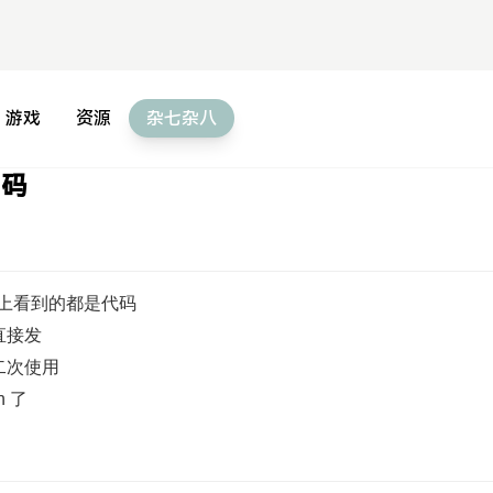
游戏
资源
杂七杂八
代码
PC 上看到的都是代码
直接发
二次使用
 了