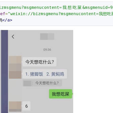
bizmsgmenu?msgmenucontent=我想吃屎&msgmenuid=9
ref
=
"weixin://bizmsgmenu?msgmenucontent=我想吃
鸡
</a>