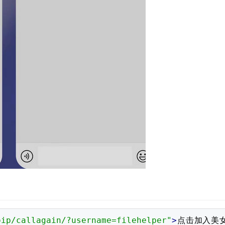
oip/callagain/?username=filehelper"
>
点击加入美