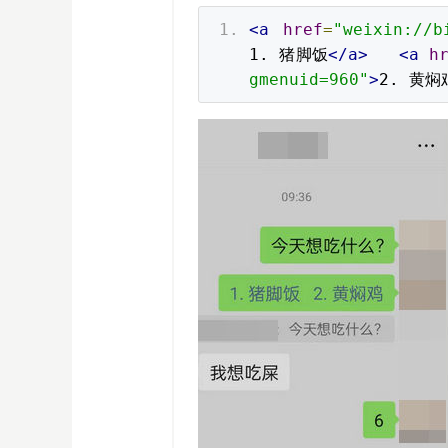
<a
href
=
"weixin://
1. 猪脚饭
</a>
<a
h
gmenuid=960"
>
2. 黄焖