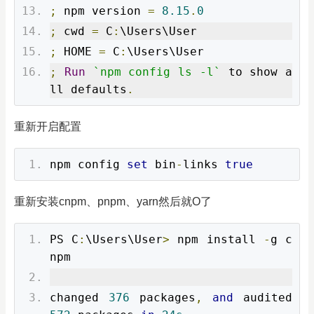
;
 npm version 
=
8.15
.
0
;
 cwd 
=
 C
:
\Users\User
;
 HOME 
=
 C
:
\Users\User
;
Run
`npm config ls -l`
 to show a
ll defaults
.
重新开启配置
npm config 
set
 bin
-
links 
true
重新安装cnpm、pnpm、yarn然后就O了
PS C
:
\Users\User
>
 npm install 
-
g c
npm
changed 
376
 packages
,
and
 audited 