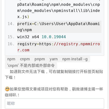
pData\Roaming\npm\node_modules\cnp
m\node_modules\npminstall\lib\inde
x
.
js
)
prefix
=
C
:
\Users\User\AppData\Roami
ng\npm
win32 x64 
10.0
.
19044
registry
=
https
:
//registry.npmmirro
r.com
npm
cnpm
pnpm
yarn
npm install -g
'cnpm' 不是内部或外部命令
如遇到文件无法下载，可右键复制链接打开标签页粘贴
下载！
如果您觉得文章或项目对您有帮助，戳我请博主喝一杯
咖啡叭！