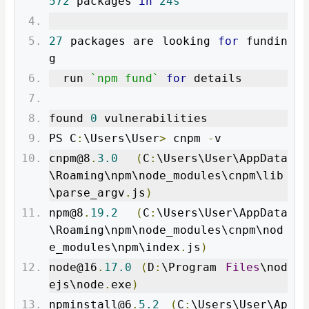
572
 packages 
in
24s
27
 packages are looking 
for
 fundin
g
  run 
`npm fund`
for
 details
found 
0
 vulnerabilities
PS C
:
\Users\User
>
 cnpm 
-
v
cnpm@8
.
3.0
(
C
:
\Users\User\AppData
\Roaming\npm\node_modules\cnpm\lib
\parse_argv
.
js
)
npm@8
.
19.2
(
C
:
\Users\User\AppData
\Roaming\npm\node_modules\cnpm\nod
e_modules\npm\index
.
js
)
node@16
.
17.0
(
D
:
\Program 
Files
\nod
ejs\node
.
exe
)
npminstall@6
.
5.2
(
C
:
\Users\User\Ap