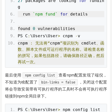
27
 packages are looking 
for
 fundin
g
  run 
`npm fund`
for
 details
found 
0
 vulnerabilities
PS C
:
\Users\User
>
 cnpm 
-
v
cnpm 
:
无法将“
cnpm
”项识别为
 cmdlet
、函
数、脚本文件或可运行程序的名称。请检查名称
的拼写，如果包括路径，请确保路径正确，然后
再试一次。
最后使用
查看npm配置发现了端倪
，
npm config list
不知道为啥配置了
，关闭这个配置
bin-links = false
将会导致安装带有可执行程序的工具时不会将可执行程序
链接到npm全局目录下。
PS C
:
\Users\User
>
 npm config list