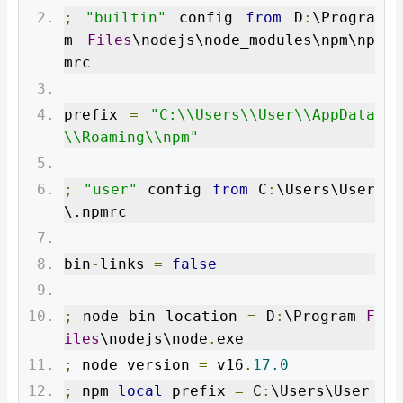
;
"builtin"
 config 
from
 D
:
\Progra
m 
Files
\nodejs\node_modules\npm\np
mrc
prefix 
=
"C:\\Users\\User\\AppData
\\Roaming\\npm"
;
"user"
 config 
from
 C
:
\Users\User
\.npmrc
bin
-
links 
=
false
;
 node bin location 
=
 D
:
\Program 
F
iles
\nodejs\node
.
exe
;
 node version 
=
 v16
.
17.0
;
 npm 
local
 prefix 
=
 C
:
\Users\User