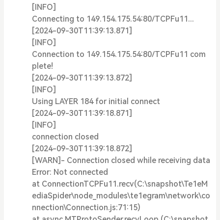
[INFO]
Connecting to 149.154.175.54:80/TCPFu11...
[2024-09-30T11:39:13.871]
[INFO]
Connection to 149.154.175.54:80/TCPFu11 com
plete!
[2024-09-30T11:39:13.872]
[INFO]
Using LAYER 184 for initial connect
[2024-09-30T11:39:18.871]
[INFO]
connection closed
[2024-09-30T11:39:18.872]
[WARN]- Connection closed while receiving data
Error: Not connected
at ConnectionTCPFu11.recv(C:\snapshot\Te1eM
ediaSpider\node_modules\te1egram\network\co
nnection\Connection.js:71:15)
at async MTProtoSender.recvLoop (C:\snapshot