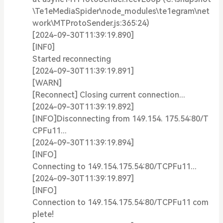
\Te1eMediaSpider\node_modules\te1egram\net
work\MTProtoSender.js:365:24)
[2024-09-30T11:39:19.890]
[INF0]
Started reconnecting
[2024-09-30T11:39:19.891]
[WARN]
[Reconnect] Closing current connection...
[2024-09-30T11:39:19.892]
[INFO]Disconnecting from 149.154. 175.54:80/T
CPFu11...
[2024-09-30T11:39:19.894]
[INFO]
Connecting to 149.154.175.54:80/TCPFu11...
[2024-09-30T11:39:19.897]
[INFO]
Connection to 149.154.175.54:80/TCPFu11 com
plete!