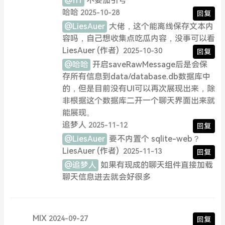
@fff
不要加引号
哈哈
2025-10-28
回复
@LiesAuer
大佬，这个能离线保存文本内
容吗，自己想收集点吃瓜内容，没事可以看
LiesAuer
(作者)
2025-10-30
回复
@哈哈
开启saveRawMessage后是会保
存所有信息到data/database.db数据库中
的，但是目前没有UI可以再次展现出来，除
非根据这个数据库二开一个聊天界面出来就
能展现。
追梦人
2025-11-12
回复
@LiesAuer
要不内置个 sqlite-web？
LiesAuer
(作者)
2025-11-13
回复
@追梦人
如果有现成的聊天组件直接加载
聊天信息进去就会好很多
MIX
2024-09-27
回复