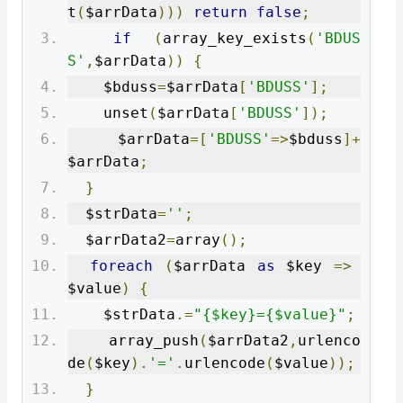
t
(
$arrData
)))
return
false
;
if
(
array_key_exists
(
'BDUS
S'
,
$arrData
))
{
    $bduss
=
$arrData
[
'BDUSS'
];
    unset
(
$arrData
[
'BDUSS'
]);
    $arrData
=[
'BDUSS'
=>
$bduss
]+
$arrData
;
}
  $strData
=
''
;
  $arrData2
=
array
();
foreach
(
$arrData 
as
 $key 
=>
$value
)
{
    $strData
.=
"{$key}={$value}"
;
    array_push
(
$arrData2
,
urlenco
de
(
$key
).
'='
.
urlencode
(
$value
));
}