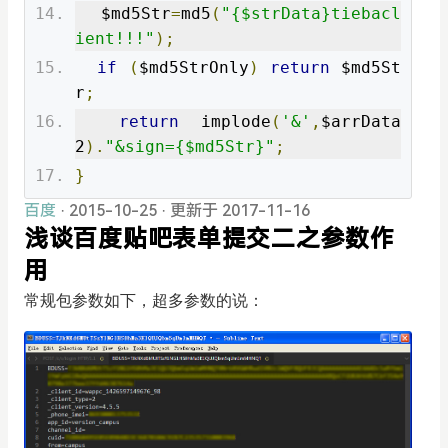
  $md5Str
=
md5
(
"{$strData}tiebacl
ient!!!"
);
if
(
$md5StrOnly
)
return
 $md5St
r
;
return
 implode
(
'&'
,
$arrData
2
).
"&sign={$md5Str}"
;
}
百度
· 2015-10-25
·
更新于 2017-11-16
浅谈百度贴吧表单提交二之参数作
用
常规包参数如下，超多参数的说：