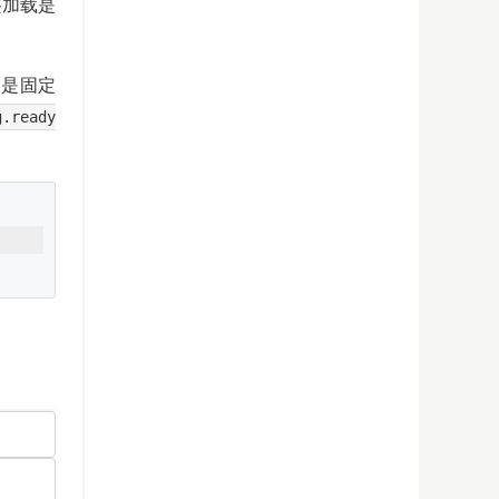
签加载是
口是固定
g.ready