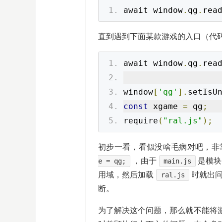
await window
.
qg
.
rea
直到遇到下面某款游戏的入口（代
await window
.
qg
.
rea
window
[
'qg'
].
setIsU
const
 xgame 
=
 qg
;
require
(
"ral.js"
);
初步一看，看似没啥毛病对吧，非
，由于
是模块
e = qg;
main.js
用域，然后加载
时就出
ral.js
断。
为了解决这个问题，那么就不能将游