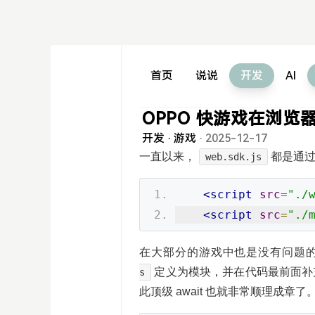
首页
说说
开发
AI
OPPO 快游戏在浏
开发
·
游戏
·
2025-12-17
一直以来，
都是通
web.sdk.js
<script
src
=
"./
<script
src
=
"./
在大部分的游戏中也是没有问题
定义为模块，并在代码最前面补
s
此顶级 await 也就非常顺理成章了