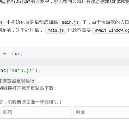
执行JS代码的方案中，那么很明显就只有动态创建script标
中初始化自身后动态加载
了，由于快游戏的入
js
main.js
问题的，这里处理后，
也就不需要
main.js
await window.q
y 
=
true
;
ync
(
"main.js"
);
戏在浏览器复现运行
制链接打开标签页粘贴下载！
助，戳我请博主喝一杯咖啡叭！