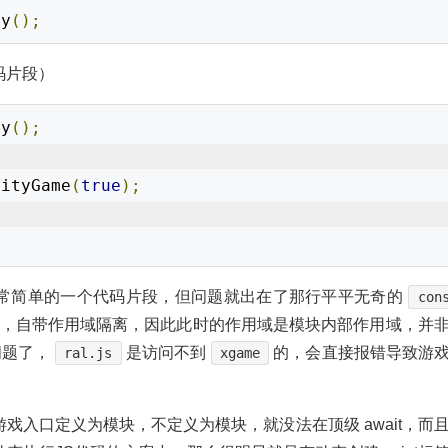
dy
();
码片段）
dy
();
nityGame
(
true
);
常简单的一个代码片段，但问题就出在了那行平平无奇的
con
，自带作用域隔离，因此此时的作用域是模块内部作用域，并
问题了，
是访问不到
的，会直接报错导致游
ral.js
xgame
戏入口定义为模块，不定义为模块，就没法在顶级 await，而