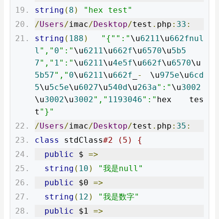
string
(
8
)
"hex test"
/
Users
/
imac
/
Desktop
/
test
.
php
:
33
:
string
(
188
)
"{"":"
\u
6211
\u
662fnul
l
","
0
":"
\u
6211
\u
662f
\u
6570
\u
5b5
7
","
1
":"
\u
6211
\u
4e5f
\u
662f
\u
6570
\u
5b57
","
0
\u
6211
\u
662f
_
-
 \u
975e
\u
6cd
5
\u
5c5e
\u
6027
\u
540d
\u
263a
":"
\u
3002
\u
3002
\u
3002
","
1193046
":"
hex tes
t
"}"
/
Users
/
imac
/
Desktop
/
test
.
php
:
35
:
class
 stdClass
#2 (5) {
public
 $ 
=>
string
(
10
)
"我是null"
public
 $0 
=>
string
(
12
)
"我是数字"
public
 $1 
=>