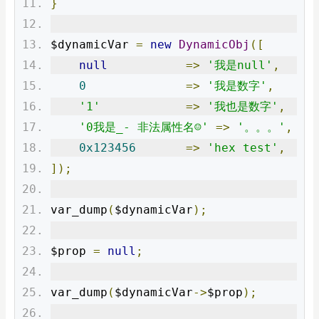
}
$dynamicVar 
=
new
DynamicObj
([
null
=>
'我是null'
,
0
=>
'我是数字'
,
'1'
=>
'我也是数字'
,
'0我是_- 非法属性名☺'
=>
'。。。'
,
0x123456
=>
'hex test'
,
]);
var_dump
(
$dynamicVar
);
$prop 
=
null
;
var_dump
(
$dynamicVar
->
$prop
);