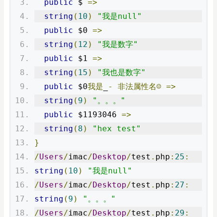
public
 $ 
=>
string
(
10
)
"我是null"
public
 $0 
=>
string
(
12
)
"我是数字"
public
 $1 
=>
string
(
15
)
"我也是数字"
public
 $0
我是
_
-
非法属性名☺
=>
string
(
9
)
"。。。"
public
 $1193046 
=>
string
(
8
)
"hex test"
}
/
Users
/
imac
/
Desktop
/
test
.
php
:
25
:
string
(
10
)
"我是null"
/
Users
/
imac
/
Desktop
/
test
.
php
:
27
:
string
(
9
)
"。。。"
/
Users
/
imac
/
Desktop
/
test
.
php
:
29
: