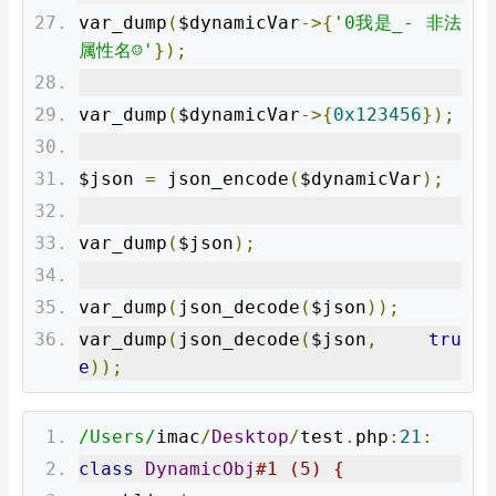
var_dump
(
$dynamicVar
->{
'0我是_- 非法
属性名☺'
});
var_dump
(
$dynamicVar
->{
0x123456
});
$json 
=
 json_encode
(
$dynamicVar
);
var_dump
(
$json
);
var_dump
(
json_decode
(
$json
));
var_dump
(
json_decode
(
$json
,
tru
e
));
/Users/
imac
/
Desktop
/
test
.
php
:
21
:
class
DynamicObj
#1 (5) {