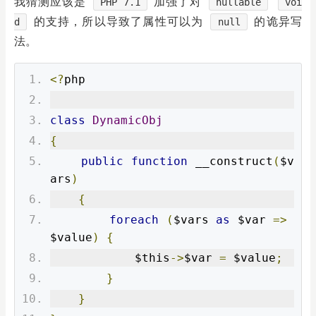
我猜测应该是
加强了对
PHP 7.1
nullable
voi
的支持，所以导致了属性可以为
的诡异写
d
null
法。
<?
php
class
DynamicObj
{
public
function
 __construct
(
$v
ars
)
{
foreach
(
$vars 
as
 $var 
=>
$value
)
{
            $this
->
$var 
=
 $value
;
}
}