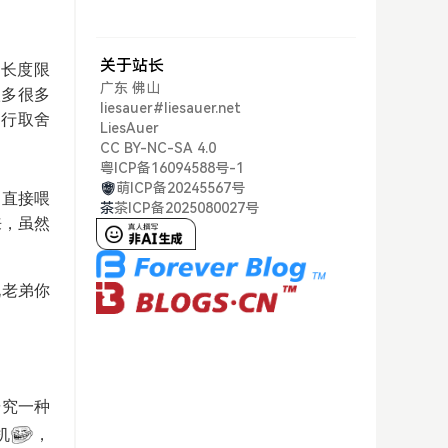
关于站长
的长度限
广东 佛山
很多很多
liesauer#liesauer.net
自行取舍
LiesAuer
CC BY-NC-SA 4.0
粤ICP备16094588号-1
萌ICP备20245567号
，直接喂
茶
茶ICP备2025080027号
来，虽然
说老弟你
研究一种
机
，