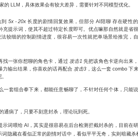
家的 LLM，具体效果会有较大差异，需要针对不同模型优化。
达到
5x - 20x
长度的剧情回复效果，但部分 AI陪聊 存在硬性
补充提示词，使其不超过特定长度即可。优点嘛那自然就是省
没法较细的控制剧情进度，很容易一次性就把单场景给推完，
再找一张你想聊的角色卡，通过
攻击1
先把该角色卡逆向出来
暴力输出结果，你喜欢的话再配合
攻击3
，这么一套 combo 下
呢。
么一套组合拳下来，都能任意畅聊了，不针对任何个体，只能
M 的通病了，只要不刻意封杀，理论玩到死。
示词喂给 AI，其实是很容易在后台检测拦截封杀的，目前在
示词隐藏在看似正常的剧情对话中，看似平平无奇，实则暗藏杀