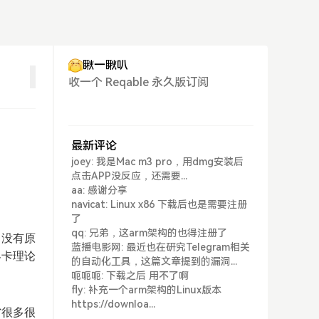
瞅一瞅叭
收一个 Reqable 永久版订阅
最新评论
。
joey: 我是Mac m3 pro，用dmg安装后
点击APP没反应，还需要...
aa: 感谢分享
navicat: Linux x86 下载后也是需要注册
了
qq: 兄弟，这arm架构的也得注册了
常没有原
蓝播电影网: 最近也在研究Telegram相关
界卡理论
的自动化工具，这篇文章提到的漏洞...
呃呃呃: 下载之后 用不了啊
fly: 补充一个arm架构的Linux版本
https://downloa...
省很多很