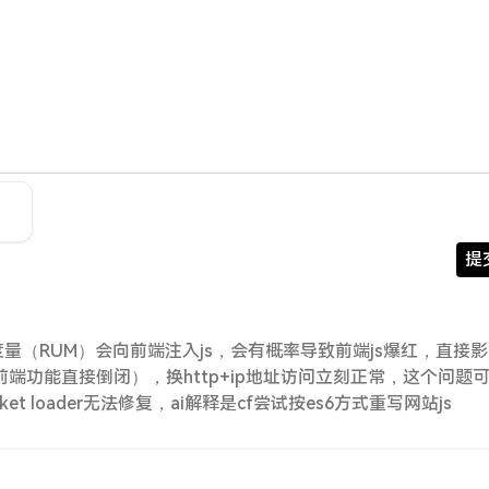
提
度量（RUM）会向前端注入js，会有概率导致前端js爆红，直接
了，前端功能直接倒闭），换http+ip地址访问立刻正常，这个问题
et loader无法修复，ai解释是cf尝试按es6方式重写网站js