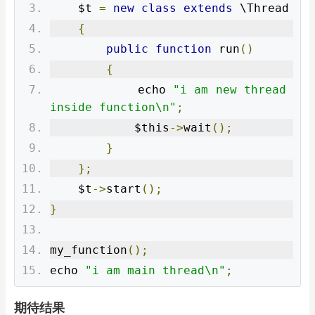
    $t 
=
new
class
extends
 \Thread
{
public
function
 run
()
{
            echo 
"i am new thread 
inside function\n"
;
            $this
->
wait
();
}
};
    $t
->
start
();
}
my_function
();
echo 
"i am main thread\n"
;
期待结果