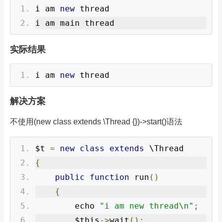
i am 
new
 thread
i am main thread
实际结果
i am 
new
 thread
解决方案
不使用(new class extends \Thread {})->start()语法
$t 
=
new
class
extends
 \Thread
{
public
function
 run
()
{
        echo 
"i am new thread\n"
;
        $this
->
wait
();