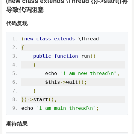
(new class extends \Thread {})->start()将
导致代码阻塞
代码复现
(
new
class
extends
 \Thread
{
public
function
 run
()
{
        echo 
"i am new thread\n"
;
        $this
->
wait
();
}
})->
start
();
echo 
"i am main thread\n"
;
期待结果