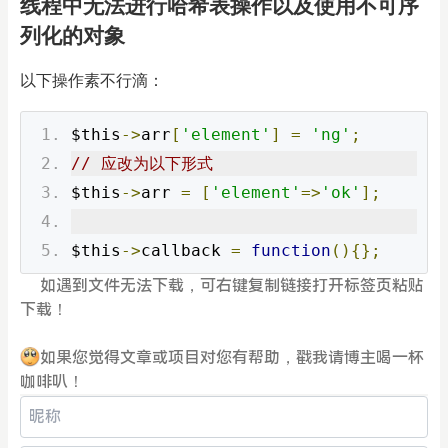
线程中无法进行哈希表操作以及使用不可序
列化的对象
以下操作素不行滴：
$this
->
arr
[
'element'
]
=
'ng'
;
// 应改为以下形式
$this
->
arr 
=
[
'element'
=>
'ok'
];
$this
->
callback 
=
function
(){};
如遇到文件无法下载，可右键复制链接打开标签页粘贴
下载！
如果您觉得文章或项目对您有帮助，戳我请博主喝一杯
咖啡叭！